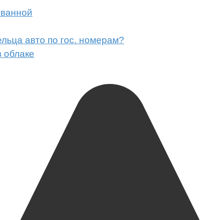
 ванной
льца авто по гос. номерам?
 облаке