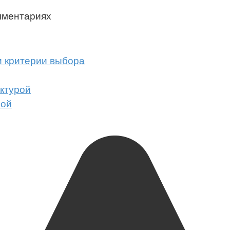
мментариях
и критерии выбора
ктурой
ной