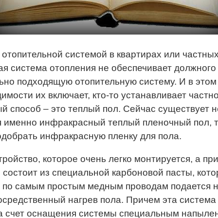
топительной системой в квартирах или частных 
ая система отопления не обеспечивает должного
но подходящую отопительную систему. И в этом 
имости их включает, кто-то устанавливает частн
й способ – это теплый пол. Сейчас существует н
именно инфракрасный теплый пленочный пол, так ч
 подобрать инфракрасную пленку для пола.
тройство, которое очень легко монтируется, а п
л состоит из специальной карбоновой пасты, кото
, по самым простым медным проводам подается н
осредственный нагрев пола. Причем эта система 
за счет оснащения системы специальным напыле