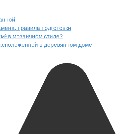
ванной
амена, правила подготовки
м² в мозаичном стиле?
расположенной в деревянном доме