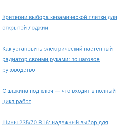
Критерии выбора керамической плитки для
открытой лоджии
Как установить электрический настенный
радиатор своими руками: пошаговое
руководство
Скважина под ключ — что входит в полный
цикл работ
Шины 235/70 R16: надежный выбор для