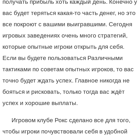
получать прибыль хоть каждый день. Конечно у
вас будет теряться какая-то часть денег, но это
все покроют с вашими выигравшими. Сегодня
игровых заведениях очень много стратегий,
которые опытные игроки открыть для себя.
Если вы будете пользоваться Различными
тактиками по советам опытных игроков, то вас
точно будет ждать успех. Главное никогда не
бояться и рисковать, только тогда вас ждёт
успех и хорошие выплаты.
Игровом клубе Рокс сделано все для того,
чтобы игроки почувствовали себя в удобной