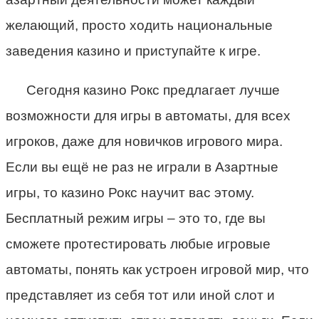
желающий, просто ходить национальные
заведения казино и приступайте к игре.
Сегодня казино Рокс предлагает лучше
возможности для игры в автоматы, для всех
игроков, даже для новичков игрового мира.
Если вы ещё не раз не играли в Азартные
игры, то казино Рокс научит вас этому.
Бесплатный режим игры – это то, где вы
сможете протестировать любые игровые
автоматы, понять как устроен игровой мир, что
представляет из себя тот или иной слот и