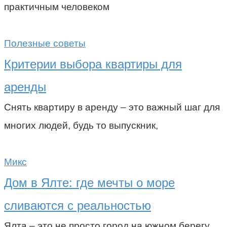
практичным человеком
Полезные советы
Критерии выбора квартиры для
аренды
Снять квартиру в аренду – это важный шаг для
многих людей, будь то выпускник,
Микс
Дом в Ялте: где мечты о море
сливаются с реальностью
Ялта – это не просто город на южном берегу