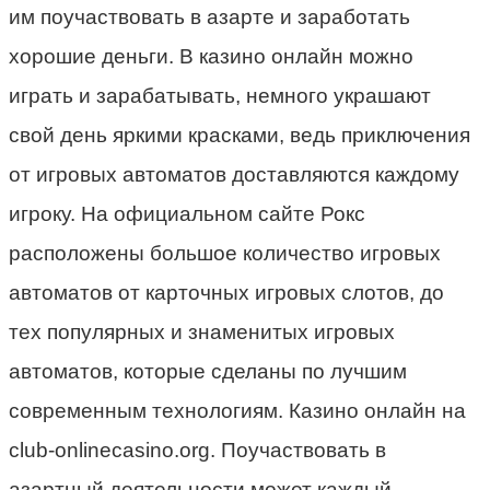
им поучаствовать в азарте и заработать
хорошие деньги. В казино онлайн можно
играть и зарабатывать, немного украшают
свой день яркими красками, ведь приключения
от игровых автоматов доставляются каждому
игроку. На официальном сайте Рокс
расположены большое количество игровых
автоматов от карточных игровых слотов, до
тех популярных и знаменитых игровых
автоматов, которые сделаны по лучшим
современным технологиям. Казино онлайн на
club-onlinecasino.org. Поучаствовать в
азартный деятельности может каждый