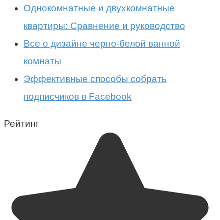
Однокомнатные и двухкомнатные
квартиры: Сравнение и руководство
Все о дизайне черно-белой ванной
комнаты
Эффективные способы собрать
подписчиков в Facebook
Рейтинг