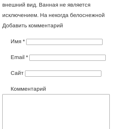
внешний вид. Ванная не является
исключением. На некогда белоснежной
Добавить комментарий
Имя
*
Email
*
Сайт
Комментарий