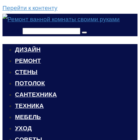
Перейти к контенту
Поиск:
ДИЗАЙН
РЕМОНТ
СТЕНЫ
ПОТОЛОК
САНТЕХНИКА
ТЕХНИКА
МЕБЕЛЬ
УХОД
CОВЕТЫ