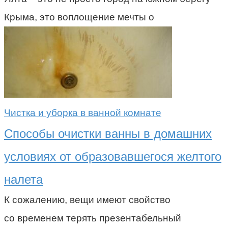
Крыма, это воплощение мечты о
Чистка и уборка в ванной комнате
Способы очистки ванны в домашних
условиях от образовавшегося желтого
налета
К сожалению, вещи имеют свойство
со временем терять презентабельный