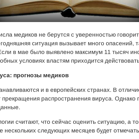
исла медиков не берутся с уверенностью говори
одняшняя ситуация вызывает много опасений, та
Если в мае было выявлено максимум 11 тысяч ин
добных условиях властям приходится действоват
уса: прогнозы медиков
навливаются и в европейских странах. В отличие
т прекращения распространения вируса. Однако
данные.
огии считают, что сейчас оценить ситуацию, а т
 нескольких следующих месяцев будет отмечать