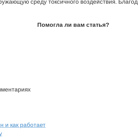
кружающую среду токсичного воздействия. Благо
Помогла ли вам статья?
мментариях
н и как работает
у