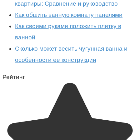
квартиры: Сравнение и руководство
Как обшить ванную комнату панелями
Как своими руками положить плитку в
ванной
Сколько может весить чугунная ванна и
особенности ее конструкции
Рейтинг