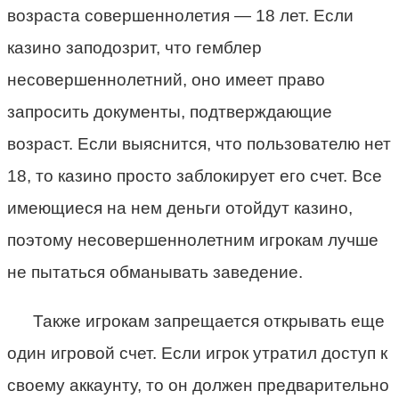
возраста совершеннолетия — 18 лет. Если
казино заподозрит, что гемблер
несовершеннолетний, оно имеет право
запросить документы, подтверждающие
возраст. Если выяснится, что пользователю нет
18, то казино просто заблокирует его счет. Все
имеющиеся на нем деньги отойдут казино,
поэтому несовершеннолетним игрокам лучше
не пытаться обманывать заведение.
Также игрокам запрещается открывать еще
один игровой счет. Если игрок утратил доступ к
своему аккаунту, то он должен предварительно