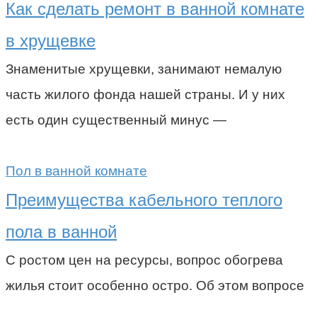
Как сделать ремонт в ванной комнате
в хрущевке
Знаменитые хрущевки, занимают немалую
часть жилого фонда нашей страны. И у них
есть один существенный минус —
Пол в ванной комнате
Преимущества кабельного теплого
пола в ванной
С ростом цен на ресурсы, вопрос обогрева
жилья стоит особенно остро. Об этом вопросе