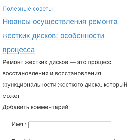
Полезные советы
Нюансы осуществления ремонта
жестких дисков: особенности
процесса
Ремонт жестких дисков — это процесс
восстановления и восстановления
функциональности жесткого диска, который
может
Добавить комментарий
Имя
*