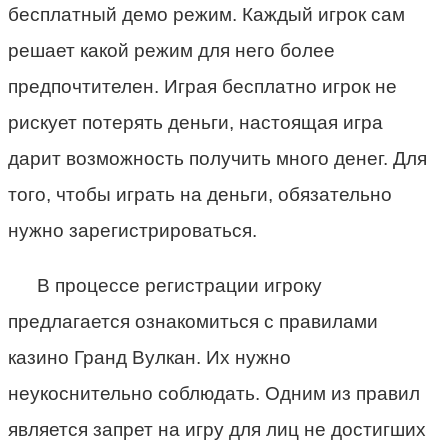
бесплатный демо режим. Каждый игрок сам
решает какой режим для него более
предпочтителен. Играя бесплатно игрок не
рискует потерять деньги, настоящая игра
дарит возможность получить много денег. Для
того, чтобы играть на деньги, обязательно
нужно зарегистрироваться.
В процессе регистрации игроку
предлагается ознакомиться с правилами
казино Гранд Вулкан. Их нужно
неукоснительно соблюдать. Одним из правил
является запрет на игру для лиц не достигших