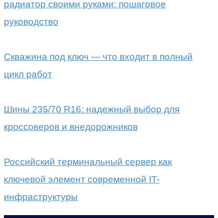
радиатор своими руками: пошаговое
руководство
Скважина под ключ — что входит в полный
цикл работ
Шины 235/70 R16: надежный выбор для
кроссоверов и внедорожников
Российский терминальный сервер как
ключевой элемент современной IT-
инфраструктуры