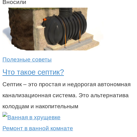
Вносили
Полезные советы
Что такое септик?
Септик – это простая и недорогая автономная
канализационная система. Это альтернатива
колодцам и накопительным
Ремонт в ванной комнате