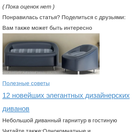
( Пока оценок нет )
Понравилась статья? Поделиться с друзьями:
Вам также может быть интересно
Полезные советы
12 новейших элегантных дизайнерских
диванов
Небольшой диванный гарнитур в гостиную
Читайте также:Однокомнатные и