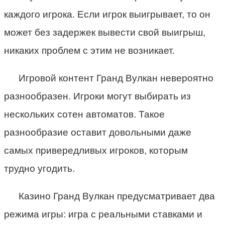
каждого игрока. Если игрок выигрывает, то он
может без задержек вывести свой выигрыш,
никаких проблем с этим не возникает.
Игровой контент Гранд Вулкан невероятно
разнообразен. Игроки могут выбирать из
нескольких сотен автоматов. Такое
разнообразие оставит довольными даже
самых привередливых игроков, которым
трудно угодить.
Казино Гранд Вулкан предусматривает два
режима игры: игра с реальными ставками и