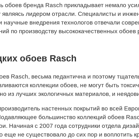
ль обоев бренда Rasch прикладывает немало уси
у являясь лидером отрасли. Специалисты и инж
 и научные внедрения технологов отвечали совр
ний по производству высококачественных обоев 
ких обоев Rasch
боев Rasch, весьма педантична и поэтому тщател
авливаются коллекции обоев, не могут быть токс
но из лучших экологичных материалов, и неядови
производитель настенных покрытий во всей Евро
Подавляющее большинство коллекций обоев Rasch
и. Начиная с 2007 года сотрудники отдела диза
то еще не существовало до сих пор и воплотить к