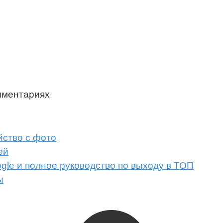
мментариях
йство с фото
ей
gle и полное руководство по выходу в ТОП
ы