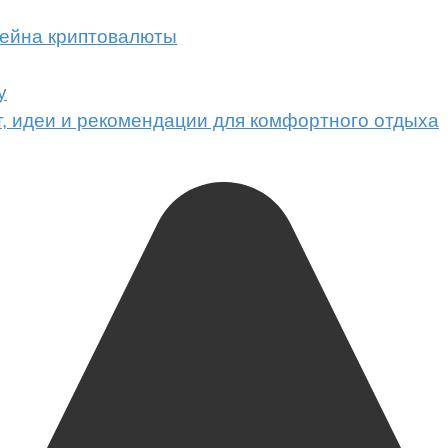
кчейна криптовалюты
у
т, идеи и рекомендации для комфортного отдыха