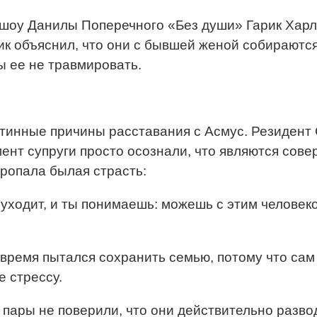
шоу Данилы Поперечного «Без души» Гарик Харла
к объяснил, что они с бывшей женой собираются 
ы ее не травмировать.
стинные причины расставания с Асмус. Резидент 
мент супруги просто осознали, что являются сов
пропала былая страсть:
 уходит, и ты понимаешь: можешь с этим человек
 время пытался сохранить семью, потому что сам
е стрессу.
пары не поверили, что они действительно развод