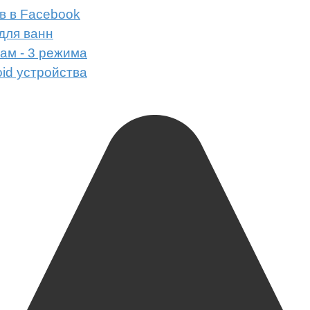
в в Facebook
для ванн
ам - 3 режима
id устройства