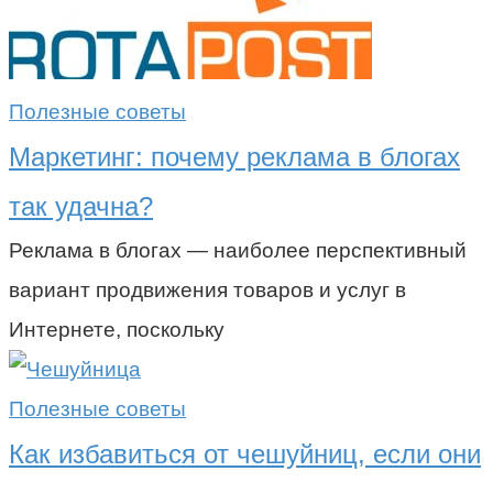
Полезные советы
Маркетинг: почему реклама в блогах
так удачна?
Реклама в блогах — наиболее перспективный
вариант продвижения товаров и услуг в
Интернете, поскольку
Полезные советы
Как избавиться от чешуйниц, если они