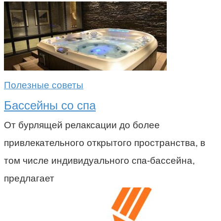
Полезные советы
Бассейны со спа
От бурлящей релаксации до более
привлекательного открытого пространства, в
том числе индивидуального спа-бассейна,
предлагает