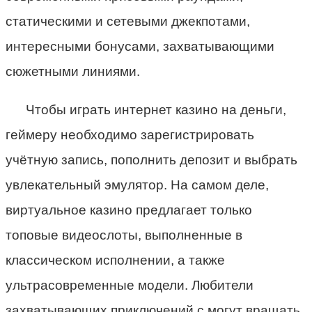
статическими и сетевыми джекпотами,
интересными бонусами, захватывающими
сюжетными линиями.
Чтобы играть интернет казино на деньги,
геймеру необходимо зарегистрировать
учётную запись, пополнить депозит и выбрать
увлекательный эмулятор. На самом деле,
виртуальное казино предлагает только
топовые видеослоты, выполненные в
классическом исполнении, а также
ультрасовременные модели. Любители
захватывающих приключений с могут вращать