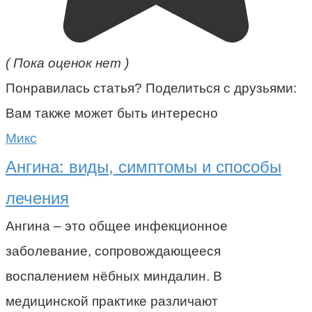
( Пока оценок нет )
Понравилась статья? Поделиться с друзьями:
Вам также может быть интересно
Микс
Ангина: виды, симптомы и способы
лечения
Ангина – это общее инфекционное
заболевание, сопровождающееся
воспалением нёбных миндалин. В
медицинской практике различают