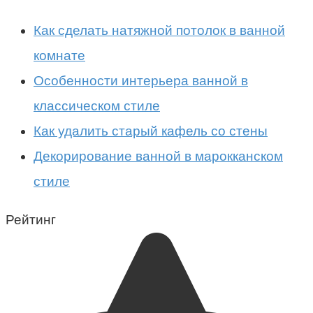
Как сделать натяжной потолок в ванной
комнате
Особенности интерьера ванной в
классическом стиле
Как удалить старый кафель со стены
Декорирование ванной в марокканском
стиле
Рейтинг