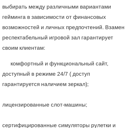
выбирать между различными вариантами
гейминга в зависимости от финансовых
возможностей и личных предпочтений. Взамен
респектабельный игровой зал гарантирует
своим клиентам:
комфортный и функциональный сайт,
доступный в режиме 24/7 ( доступ
гарантируется наличием зеркал);
лицензированные слот-машины;
сертифицированные симуляторы рулетки и