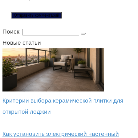
Поиск:
Новые статьи
Критерии выбора керамической плитки для
открытой лоджии
Как установить электрический настенный