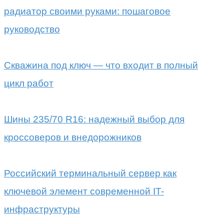
радиатор своими руками: пошаговое
руководство
Скважина под ключ — что входит в полный
цикл работ
Шины 235/70 R16: надежный выбор для
кроссоверов и внедорожников
Российский терминальный сервер как
ключевой элемент современной IT-
инфраструктуры