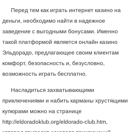
Перед тем как играть интернет казино на
деньги, необходимо найти в надежное
заведение с выгодными бонусами. Именно
такой платформой является онлайн казино
Эльдорадо, предлагающее своим клиентам
комфорт, безопасность и, безусловно,
возможность играть бесплатно.
Насладиться захватывающими
приключениями и набить карманы хрустящими
купюрами можно на странице
http://eldoradoklub.org/eldorado-club.htm,