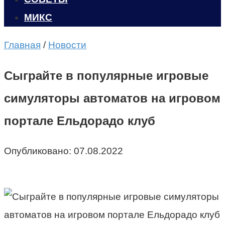
МИКС
Главная
/
Новости
Сыграйте в популярные игровые
симуляторы автоматов на игровом
портале Ельдорадо клуб
Опубликовано:
07.08.2022