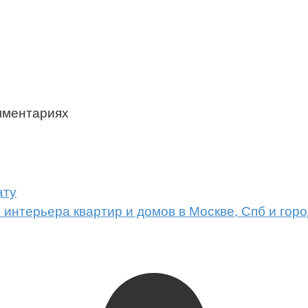
мментариях
ату
я интерьера квартир и домов в Москве, Спб и гор