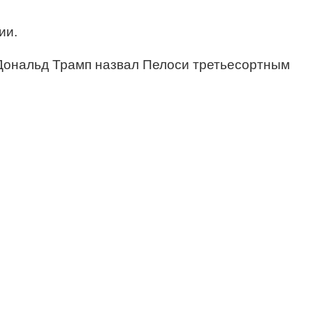
ии.
е Дональд Трамп назвал Пелоси третьесортным