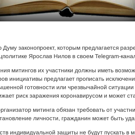
 Думу законопроект, которым предлагается разр
цполитике Ярослав Нилов в своем Telegram-кана
ния митингов их участники должны иметь возмо
ов инициативы предлагает прописать исключение
шенной готовности или чрезвычайной ситуации 
жает риск заражения коронавирусом и может ст
ганизатор митинга обязан требовать от участни
становление личности, гражданин может быть уд
ств индивидуальной защиты не будут пускать в м