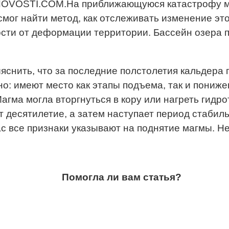
OVOSTI.COM.На приближающуюся катастрофу мо
мог найти метод, как отслеживать изменение это
мости от деформации территории. Бассейн озера 
снить, что за последние полстолетия кальдера 
но: имеют место как этапы подъема, так и пониж
агма могла вторгнуться в кору или нагреть гидр
т десятилетие, а затем наступает период стабиль
ас все признаки указывают на поднятие магмы. Н
Помогла ли вам статья?