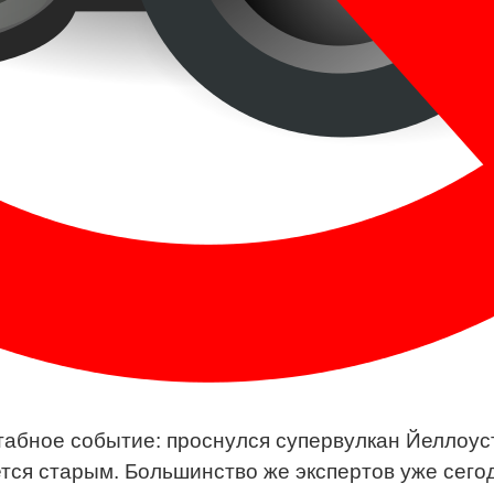
табное событие: проснулся супервулкан Йеллоуст
яется старым. Большинство же экспертов уже сег