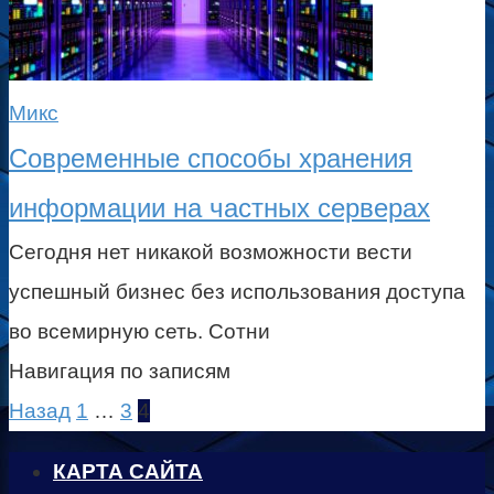
Микс
Современные способы хранения
информации на частных серверах
Сегодня нет никакой возможности вести
успешный бизнес без использования доступа
во всемирную сеть. Сотни
Навигация по записям
Назад
1
…
3
4
КАРТА САЙТА