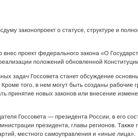
думу законопроект о статусе, структуре и полн
ер внес проект федерального закона «О Государ
х реализации положений обновленной Конституци
вных задач Госсовета станет обсуждение основны
. Кроме того, в нем могут быть созданы рабочие 
ать принятие новых законов или внесение измене
дателя Госсовета — президента России, в его сос
инистрации президента, главы регионов. Также 
ртий, местного самоуправления и «иные лица».