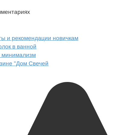
мментариях
ты и рекомендации новичкам
олок в ванной
е минимализм
зине "Дом Свечей