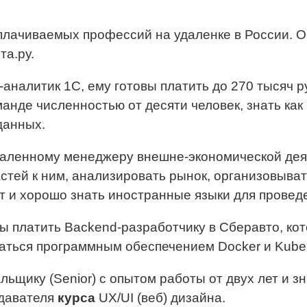
плачиваемых профессий на удаленке в России. 
а.ру.
аналитик 1С, ему готовы платить до 270 тысяч р
манде численностью от десяти человек, знать ка
данных.
даленному менеджеру внешне-экономической деят
астей к ним, анализировать рынок, организовыва
ет и хорошо знать иностранные языки для провед
ы платить Backend-разработчику в Сберавто, кот
аться программным обеспечением Docker и Kuber
льщику (Senior) с опытом работы от двух лет и 
одавателя
курса
UX/UI (веб) дизайна.