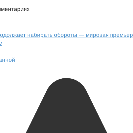
мментариях
родолжает набирать обороты — мировая премьер
у
ванной