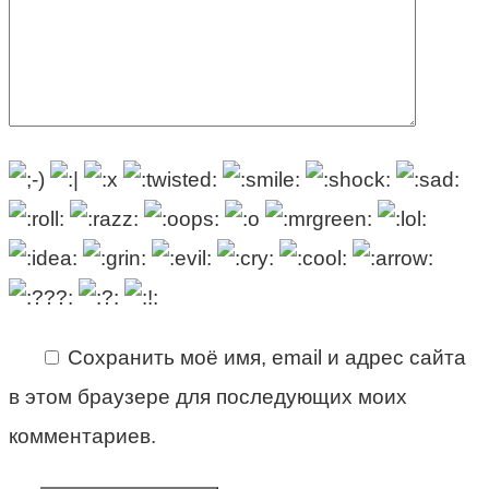
Сохранить моё имя, email и адрес сайта
в этом браузере для последующих моих
комментариев.