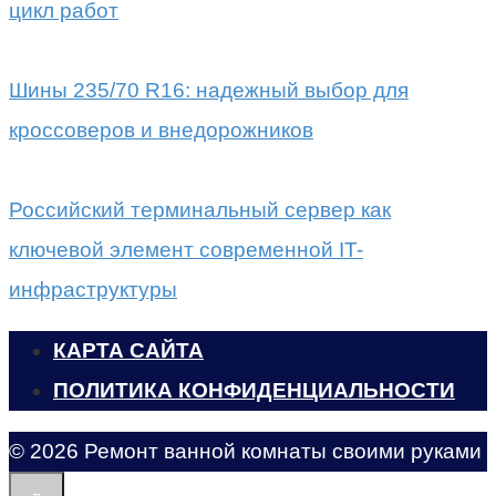
цикл работ
Шины 235/70 R16: надежный выбор для
кроссоверов и внедорожников
Российский терминальный сервер как
ключевой элемент современной IT-
инфраструктуры
КАРТА САЙТА
ПОЛИТИКА КОНФИДЕНЦИАЛЬНОСТИ
© 2026 Ремонт ванной комнаты своими руками