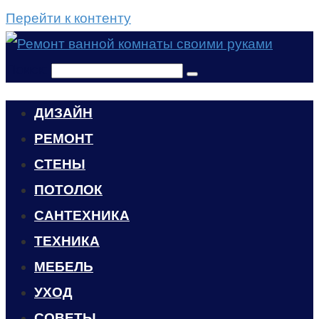
Перейти к контенту
Поиск:
ДИЗАЙН
РЕМОНТ
СТЕНЫ
ПОТОЛОК
САНТЕХНИКА
ТЕХНИКА
МЕБЕЛЬ
УХОД
CОВЕТЫ