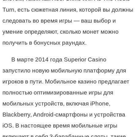
Turn, есть сюжетная линия, которой вы должны
следовать во время игры — ваш выбор и
умение определяют, сколько монет можно
получить в бонусных раундах.
В марте 2014 года Superior Casino
запустило новую мобильную платформу для
игроков в пути. Мобильное казино предлагает
полностью оптимизированные игры для
мобильных устройств, включая iPhone,
Blackberry, Android-смартфоны и устройства
iOS. В настоящее время мобильные игры
включают в себя 3-барабанные слоты, такие