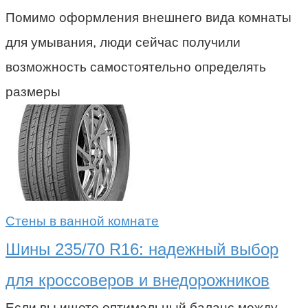
Помимо оформления внешнего вида комнаты
для умывания, люди сейчас получили
возможность самостоятельно определять
размеры
Стены в ванной комнате
Шины 235/70 R16: надежный выбор
для кроссоверов и внедорожников
Если вы ищете оптимальный баланс между