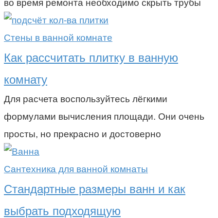
во время ремонта необходимо скрыть трубы
Стены в ванной комнате
Как рассчитать плитку в ванную
комнату
Для расчета воспользуйтесь лёгкими
формулами вычисления площади. Они очень
просты, но прекрасно и достоверно
Сантехника для ванной комнаты
Стандартные размеры ванн и как
выбрать подходящую