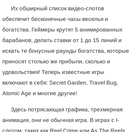
Их обширный список видео-слотов
обеспечит бесконечные часы веселья и
богатства. Геймеры крутят 5 анимированных
барабанов, делать ставки от 1 до 15 линий и
искать те бонусные раунды богатства, которые
приносят столько же прибыли, сколько и
удовольствия! Теперь известные игры
включают в себя: Secret Garden, Travel Bug,
Atomic Age и многие другие!
Здесь потрясающая графика, трехмерная
анимация, они не обычная игра. В играх с I-
слотом, таких как Reel Crime или As The Reels