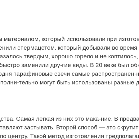
м материалом, который использовали при изготов
енили спермацетом, который добывали во время л
залось твердым, хорошо горело и не коптилось, 
и быстро заменили дру-гие виды. В 20 веке был
одня парафиновые свечи самые распространённые
ополни-тельно могут быть использованы разные 
ства. Самая легкая из них это мака-ние. В пред
ставляют застывать. Второй способ — это скрути
 по центру. Такой метод изготовления предполаг