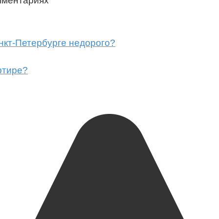
мментариях
нкт-Петербурге недорого?
ртире?