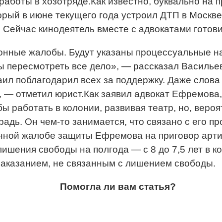
боты в хозотряде.Как известно, буквально на 
рый в июне текущего года устроил ДТП в Москве,
т. Сейчас кинодеятель вместе с адвокатами гото
онные жалобы. Будут указаны процессуальные на
ы пересмотреть все дело», — рассказал Васильев
л поблагодарил всех за поддержку. Даже слова 
, — отметил юрист.Как заявил адвокат Ефремова, 
 работать в колонии, развивая театр, но, вероят
адь. Он чем-то занимается, что связано с его 
нной жалобе защиты Ефремова на приговор артис
лишения свободы на полгода — с 8 до 7,5 лет в 
наказанием, не связанным с лишением свободы.
Помогла ли вам статья?