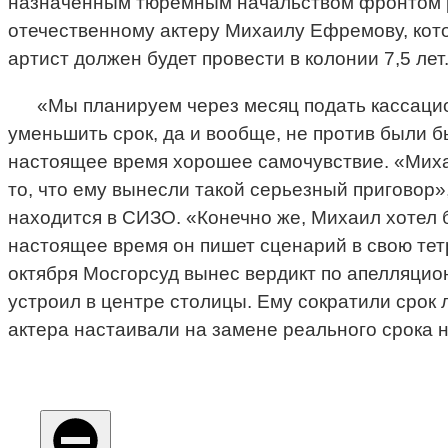
назначенным тюремным начальством фронтом ра
отечественному актеру Михаилу Ефремову, кото
артист должен будет провести в колонии 7,5 ле
«Мы планируем через месяц подать кассаци
уменьшить срок, да и вообще, не против были б
настоящее время хорошее самочувствие. «Михаи
то, что ему вынесли такой серьезный приговор»
находится в СИЗО. «Конечно же, Михаил хотел бы
настоящее время он пишет сценарий в свою тетр
октября Мосгорсуд вынес вердикт по апелляцио
устроил в центре столицы. Ему сократили срок 
актера настаивали на замене реального срока 