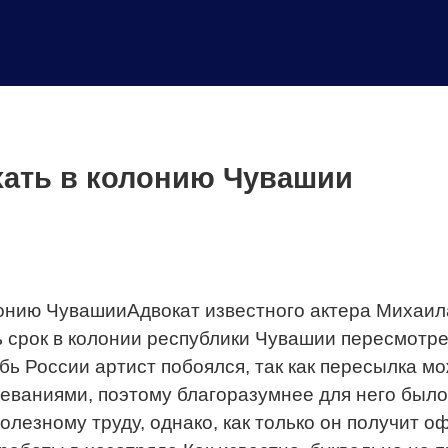
хать в колонию Чувашии
Адвокат известного актера Михаи
срок в колонии республики Чувашии пересмотре
бь России артист побоялся, так как пересылка м
еваниями, поэтому благоразумнее для него было
лезному труду, однако, как только он получит о