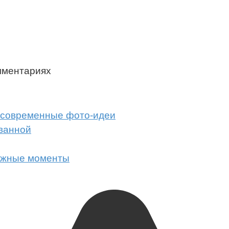
мментариях
и современные фото-идеи
 ванной
важные моменты