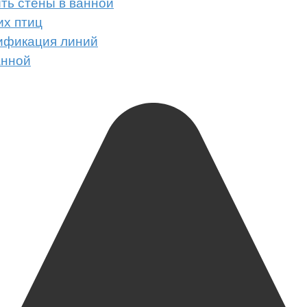
ть стены в ванной
их птиц
тификация линий
анной