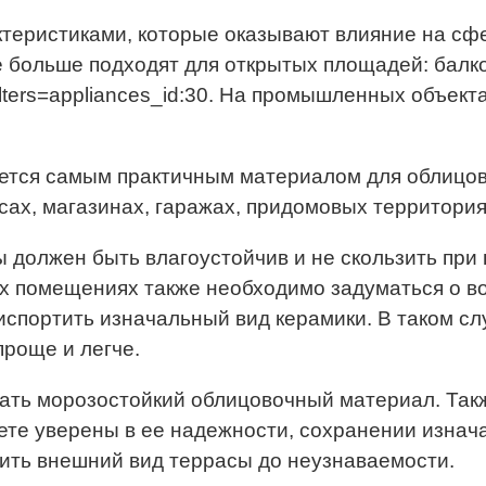
теристиками, которые оказывают влияние на сф
ие больше подходят для открытых площадей: балк
ka?filters=appliances_id:30. На промышленных объе
ется самым практичным материалом для облицов
ах, магазинах, гаражах, придомовых территориях
должен быть влагоустойчив и не скользить при
х помещениях также необходимо задуматься о в
спортить изначальный вид керамики. В таком сл
проще и легче.
ть морозостойкий облицовочный материал. Такж
ете уверены в ее надежности, сохранении изнача
ить внешний вид террасы до неузнаваемости.