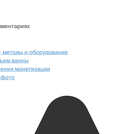
мментариях
- методы и оборудование
бъем ванны
чения монетизации
 фото