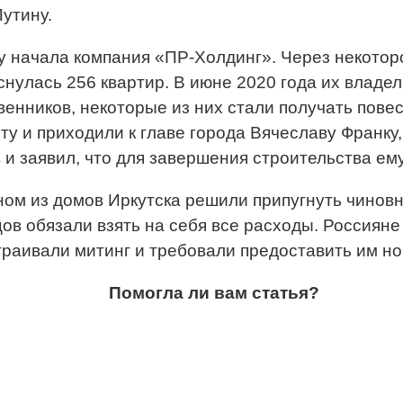
утину.
ду начала компания «ПР-Холдинг». Через некоторо
нулась 256 квартир. В июне 2020 года их владе
венников, некоторые из них стали получать пове
у и приходили к главе города Вячеславу Франку
 и заявил, что для завершения строительства ем
ном из домов Иркутска решили припугнуть чиновн
цов обязали взять на себя все расходы. Россиян
траивали митинг и требовали предоставить им н
Помогла ли вам статья?