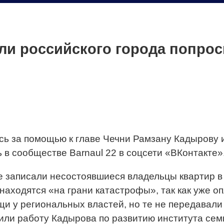
ели российского города попро
ь за помощью к главе Чечни Рамзану Кадырову и
в сообществе Barnaul 22 в соцсети «ВКонтакте»
 записали несостоявшиеся владельцы квартир в
находятся «на грани катастрофы», так как уже о
щи у региональных властей, но те не передавал
или работу Кадырова по развитию института сем