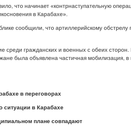
ло, что начинает «контрнаступательную операц
икосновения в Карабахе».
лике сообщили, что артиллерийскому обстрелу п
ие среди гражданских и военных с обеих сторон
жане была объявлена частичная мобилизация, в
рабахе в переговорах
о ситуации в Карабахе
ципиальном плане совпадают