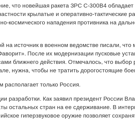
, что новейшая ракета ЗРС С-300В4 обладает г
частности крылатые и оперативно-тактические р
о-космического нападения противника на дальн
й на источник в военном ведомстве писали, что
аворит». После их модернизации пусковые уста
ами ближнего действия. Отмечалось, что выбор р
иале, нужна, чтобы не тратить дорогостоящие бо
 располагает только Россия.
дии разработки. Как заявил президент России Вл
ы остальных стран на ее сдерживание. В интер
сийское гиперзвуковое оружие позволяет сохраня