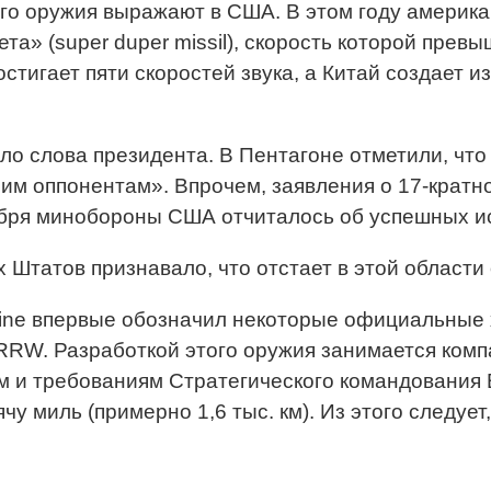
го оружия выражают в США. В этом году америк
ета» (super duper missil), скорость которой превы
тигает пяти скоростей звука, а Китай создает из
о слова президента. В Пентагоне отметили, что
шим оппонентам». Впрочем, заявления о 17-кратн
ября минобороны США отчиталось об успешных ис
татов признавало, что отстает в этой области 
ine впервые обозначил некоторые официальные 
RW. Разработкой этого оружия занимается компа
ам и требованиям Стратегического командовани
у миль (примерно 1,6 тыс. км). Из этого следует