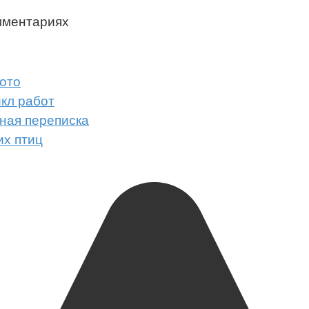
мментариях
ото
икл работ
ная переписка
их птиц