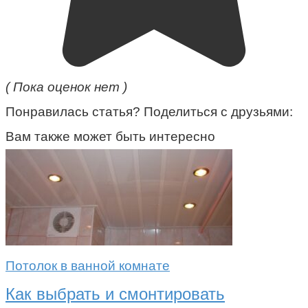
( Пока оценок нет )
Понравилась статья? Поделиться с друзьями:
Вам также может быть интересно
Потолок в ванной комнате
Как выбрать и смонтировать