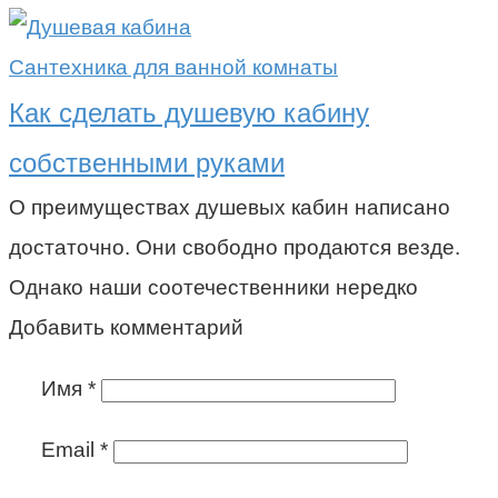
Сантехника для ванной комнаты
Как сделать душевую кабину
собственными руками
О преимуществах душевых кабин написано
достаточно. Они свободно продаются везде.
Однако наши соотечественники нередко
Добавить комментарий
Имя
*
Email
*