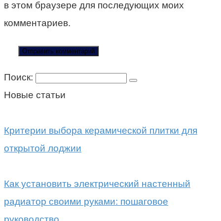
в этом браузере для последующих моих
комментариев.
Поиск:
Новые статьи
Критерии выбора керамической плитки для
открытой лоджии
Как установить электрический настенный
радиатор своими руками: пошаговое
руководство