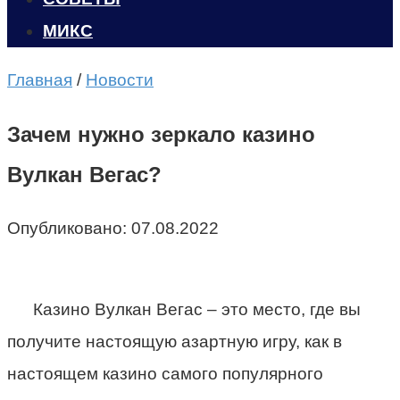
МИКС
Главная
/
Новости
Зачем нужно зеркало казино
Вулкан Вегас?
Опубликовано:
07.08.2022
Казино Вулкан Вегас – это место, где вы
получите настоящую азартную игру, как в
настоящем казино самого популярного