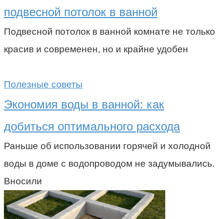
подвесной потолок в ванной
Подвесной потолок в ванной комнате не только
красив и современен, но и крайне удобен
Полезные советы
Экономия воды в ванной: как
добиться оптимального расхода
Раньше об использовании горячей и холодной
воды в доме с водопроводом не задумывались.
Вносили