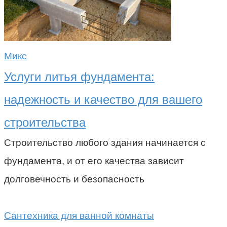
Микс
Услуги литья фундамента:
надежность и качество для вашего
строительства
Строительство любого здания начинается с
фундамента, и от его качества зависит
долговечность и безопасность
Сантехника для ванной комнаты