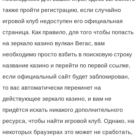
также пройти регистрацию, если случайно
игровой клуб недоступен его официальная
страница. Как правило, для того чтобы попасть
на зеркало казино вулкан Вегас, вам
необходимо просто взбить в поисковую строку
название казино и перейти по первой ссылке,
если официальный сайт будет заблокирован,
то вас автоматически перекинет на
действующее зеркало казино, и вам не
придётся искать никакого дополнительного
ресурса, чтобы найти игровой клуб. Однако, на
некоторых браузерах это может не сработать,