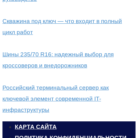
Скважина под ключ — что входит в полный
цикл работ
Шины 235/70 R16: надежный выбор для
кроссоверов и внедорожников
Российский терминальный сервер как
ключевой элемент современной IT-
инфраструктуры
КАРТА САЙТА
ПОЛИТИКА КОНФИДЕНЦИАЛЬНОСТИ