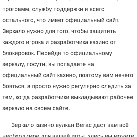
программ, службу поддержки и всего
остального, что имеет официальный сайт.
Зеркало нужно для того, чтобы защитить
каждого игрока и разработчика казино от
блокировок. Перейдя по официальному
зеркалу, посути, вы попадаете на
официальный сайт казино, поэтому вам нечего
бояться, а просто нужно регулярно следить за
тем, когда разработчики выкладывают рабочее
зеркало на своем сайте.
Зеркало казино вулкан Вегас даст вам всё
необходимое для вашей игры, здесь вы можете