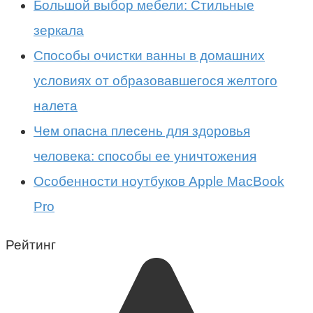
Большой выбор мебели: Стильные
зеркала
Способы очистки ванны в домашних
условиях от образовавшегося желтого
налета
Чем опасна плесень для здоровья
человека: способы ее уничтожения
Особенности ноутбуков Apple MacBook
Pro
Рейтинг