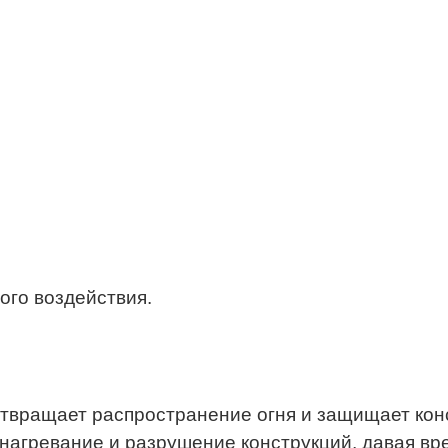
ого воздействия.
вращает распространение огня и защищает конс
агревание и разрушение конструкций, давая вре