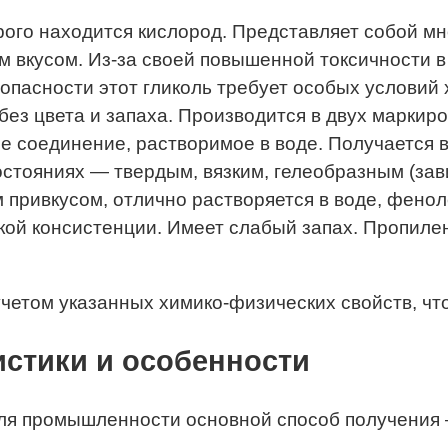
рого находится кислород. Представляет собой м
ым вкусом. Из-за своей повышенной токсичности
оопасности этот гликоль требует особых условий
ез цвета и запаха. Производится в двух маркиро
 соединение, растворимое в воде. Получается в
остояниях — твердым, вязким, гелеобразным (зав
привкусом, отлично растворяется в воде, феноле
зкой консистенции. Имеет слабый запах. Пропил
четом указанных химико-физических свойств, чт
истики и особенности
для промышленности основной способ получения