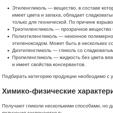
Этиленгликоль — вещество, в составе кото
имеет цвета и запаха, обладает сладковат
только для технической. По причине взрыв
Триэтиленгликоль — прозрачное вещество б
Полиэтиленгликоль — неионное полимерное
этиленоксидом. Может быть в нескольких с
Диэтиленгликоль — гликоль со сладковатым 
Пропиленгликоль — жидкость без цвета вя
и имеет свойства консервантов.
Подбирать категорию продукции необходимо с у
Химико-физические характер
Получают гликоли несколькими способами, но 
получения заключаются в: