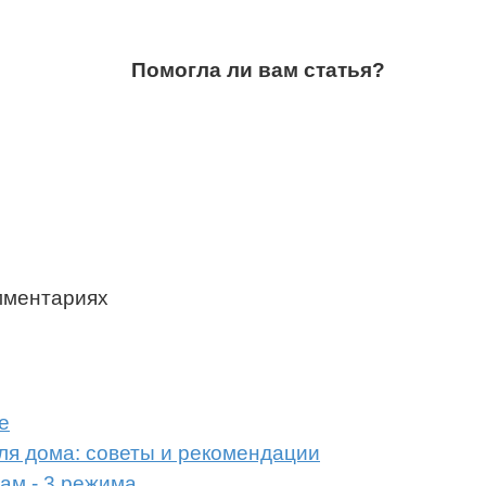
Помогла ли вам статья?
мментариях
е
ля дома: советы и рекомендации
ам - 3 режима