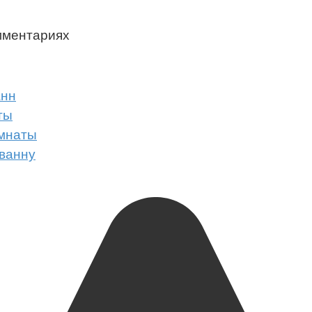
мментариях
анн
ты
омнаты
 ванну