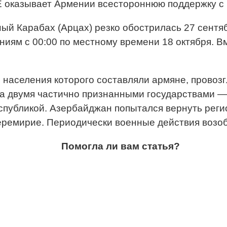
Е оказывает Армении всестороннюю поддержку с
ый Карабах (Арцах) резко обострилась 27 сент
иям c 00:00 по местному времени 18 октября. Вм
 населения которого составляли армяне, провоз
на двумя частично признанными государствами —
убликой. Азербайджан попытался вернуть регион
еремирие. Периодически военные действия возо
Помогла ли вам статья?