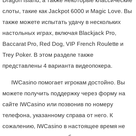
Dragon Island, а также некоторые классические
слоты, такие как Jackpot 6000 и Magic Love. Вы
также можете испытать удачу в нескольких
настольных играх, включая Blackjack Pro,
Baccarat Pro, Red Dog, VIP French Roulette и
Trey Poker. В этом разделе также
представлены 4 варианта видеопокера.
IWCasino помогает игрокам достойно. Вы
можете получить поддержку через форму на
сайте IWCasino или позвонив по номеру
телефона, указанному справа от него. К
сожалению, IWCasino в настоящее время не