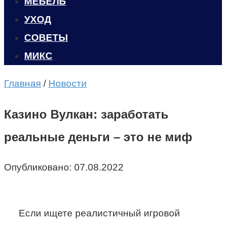
МЕБЕЛЬ
УХОД
CОВЕТЫ
МИКС
Главная
/
Новости
Казино Вулкан: заработать
реальные деньги – это не миф
Опубликовано:
07.08.2022
Если ищете реалистичный игровой