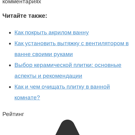
комментариях
Читайте также:
Как покрыть акрилом ванну
Как установить вытяжку с вентилятором в
ванне своими руками
Выбор керамической плитки: основные
аспекты и рекомендации
Как и чем очищать плитку в ванной
комнате?
Рейтинг