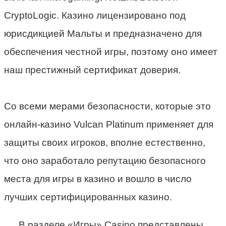
CryptoLogic. Казино лицензировано под
юрисдикцией Мальты и предназначено для
обеспечения честной игры, поэтому оно имеет
наш престижный сертификат доверия.
Со всеми мерами безопасности, которые это
онлайн-казино Vulcan Platinum применяет для
защиты своих игроков, вполне естественно,
что оно заработало репутацию безопасного
места для игры в казино и вошло в число
лучших сертифицированных казино.
В разделе «Игры» Casino представлены