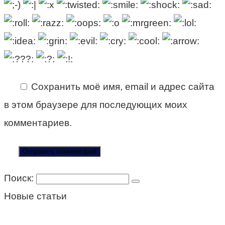
Сохранить моё имя, email и адрес сайта
в этом браузере для последующих моих
комментариев.
Поиск:
Новые статьи