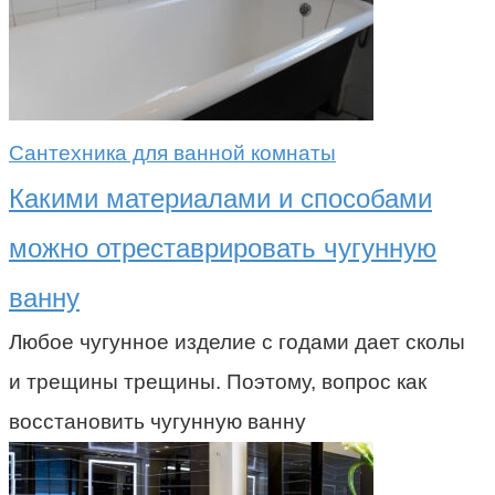
Сантехника для ванной комнаты
Какими материалами и способами
можно отреставрировать чугунную
ванну
Любое чугунное изделие с годами дает сколы
и трещины трещины. Поэтому, вопрос как
восстановить чугунную ванну