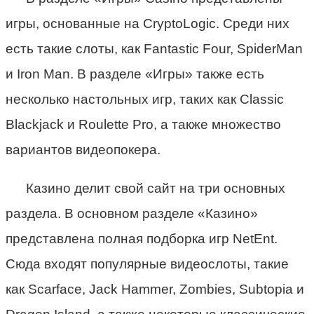
игры, основанные на CryptoLogic. Среди них
есть такие слоты, как Fantastic Four, SpiderMan
и Iron Man. В разделе «Игры» также есть
несколько настольных игр, таких как Classic
Blackjack и Roulette Pro, а также множество
вариантов видеопокера.
Казино делит свой сайт на три основных
раздела. В основном разделе «Казино»
представлена ​​полная подборка игр NetEnt.
Сюда входят популярные видеослоты, такие
как Scarface, Jack Hammer, Zombies, Subtopia и