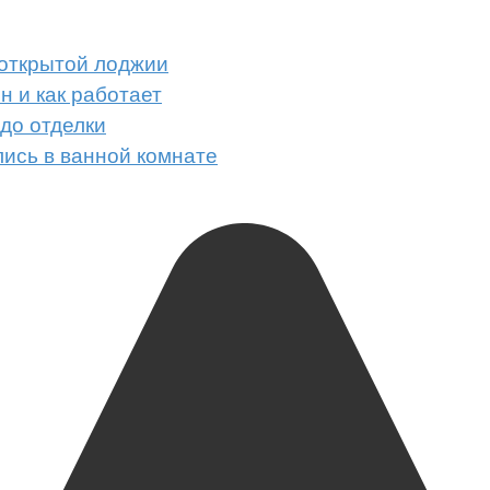
 открытой лоджии
н и как работает
 до отделки
лись в ванной комнате