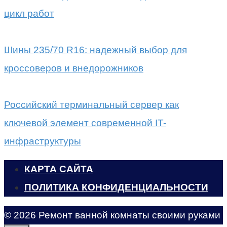
цикл работ
Шины 235/70 R16: надежный выбор для
кроссоверов и внедорожников
Российский терминальный сервер как
ключевой элемент современной IT-
инфраструктуры
КАРТА САЙТА
ПОЛИТИКА КОНФИДЕНЦИАЛЬНОСТИ
© 2026 Ремонт ванной комнаты своими руками