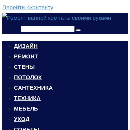
Перейти к контенту
Поиск:
ДИЗАЙН
РЕМОНТ
СТЕНЫ
ПОТОЛОК
САНТЕХНИКА
ТЕХНИКА
МЕБЕЛЬ
УХОД
CОВЕТЫ