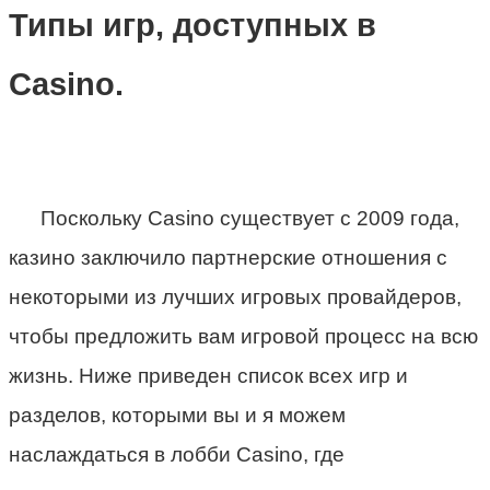
Типы игр, доступных в
Casino.
Поскольку Casino существует с 2009 года,
казино заключило партнерские отношения с
некоторыми из лучших игровых провайдеров,
чтобы предложить вам игровой процесс на всю
жизнь. Ниже приведен список всех игр и
разделов, которыми вы и я можем
наслаждаться в лобби Casino, где