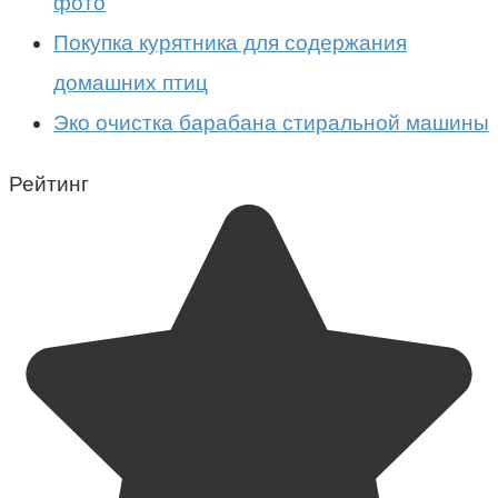
фото
Покупка курятника для содержания
домашних птиц
Эко очистка барабана стиральной машины
Рейтинг