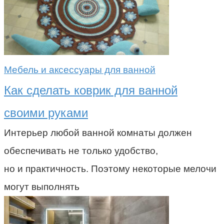
Мебель и аксессуары для ванной
Как сделать коврик для ванной
своими руками
Интерьер любой ванной комнаты должен
обеспечивать не только удобство,
но и практичность. Поэтому некоторые мелочи
могут выполнять