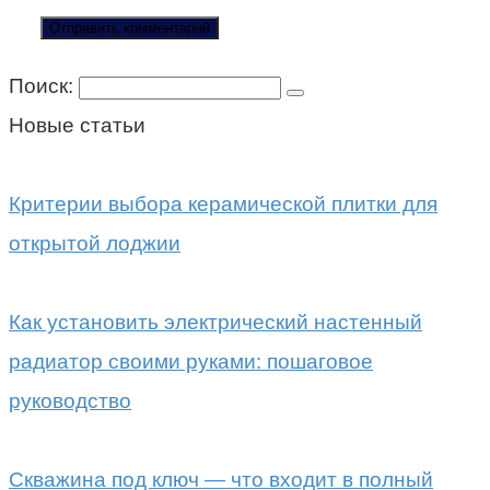
Поиск:
Новые статьи
Критерии выбора керамической плитки для
открытой лоджии
Как установить электрический настенный
радиатор своими руками: пошаговое
руководство
Скважина под ключ — что входит в полный