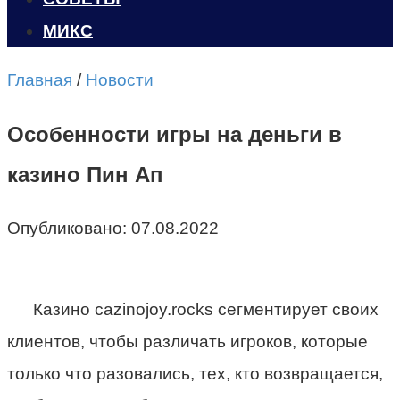
МИКС
Главная
/
Новости
Особенности игры на деньги в
казино Пин Ап
Опубликовано:
07.08.2022
Казино cazinojoy.rocks сегментирует своих
клиентов, чтобы различать игроков, которые
только что разовались, тех, кто возвращается,