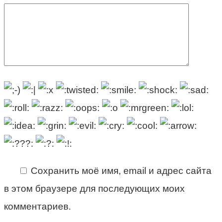
Сохранить моё имя, email и адрес сайта
в этом браузере для последующих моих
комментариев.