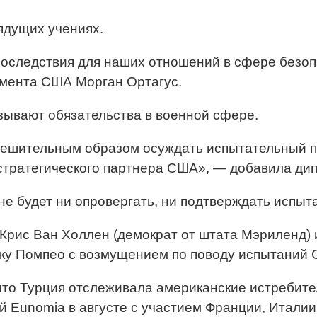
ядущих учениях.
оследствия для наших отношений в сфере безопа
амента США Морган Ортагус.
зывают обязательства в военной сфере.
ешительным образом осуждать испытательный пус
стратегического партнера США», — добавила дип
е будет ни опровергать, ни подтверждать испыта
Крис Ван Холлен (демократ от штата Мэриленд) 
ку Помпео с возмущением по поводу испытаний С
о Турция отслеживала американские истребител
 Eunomia в августе с участием Франции, Италии,