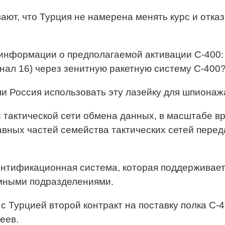
ают, что Турция не намерена менять курс и отка
нформации о предполагаемой активации С-400: м
нал 16) через зенитную ракетную систему С-400
и Россия использовать эту лазейку для шпиона
ой тактической сети обмена данных, в масштабе в
ых частей семейства тактических сетей передачи 
ентификационная система, которая поддерживае
емными подразделениями.
 с Турцией второй контракт на поставку полка С
еев.