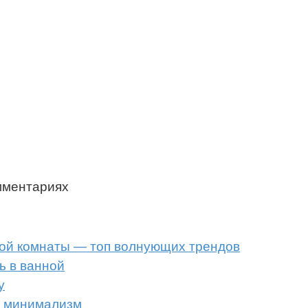
мментариях
ой комнаты — топ волнующих трендов
ь в ванной
у
е минимализм